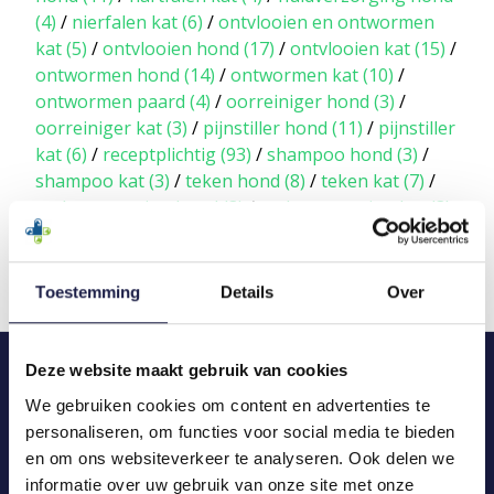
(4)
/
nierfalen kat
(6)
/
ontvlooien en ontwormen
kat
(5)
/
ontvlooien hond
(17)
/
ontvlooien kat
(15)
/
ontwormen hond
(14)
/
ontwormen kat
(10)
/
ontwormen paard
(4)
/
oorreiniger hond
(3)
/
oorreiniger kat
(3)
/
pijnstiller hond
(11)
/
pijnstiller
kat
(6)
/
receptplichtig
(93)
/
shampoo hond
(3)
/
shampoo kat
(3)
/
teken hond
(8)
/
teken kat
(7)
/
vachtverzorging hond
(3)
/
vachtverzorging kat
(3)
/
verzorging hond
(6)
/
vlooien hond
(8)
/
vlooien
kat
(3)
/
vrij verkrijgbaar
(67)
Toestemming
Details
Over
Deze website maakt gebruik van cookies
We gebruiken cookies om content en advertenties te
personaliseren, om functies voor social media te bieden
en om ons websiteverkeer te analyseren. Ook delen we
informatie over uw gebruik van onze site met onze