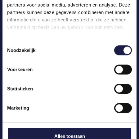
partners voor social media, adverteren en analyse. Deze
partners kunnen deze gegevens combineren met andere
informatie die u aan ze heeft verstrekt of die ze hebben
verzameld op basis van uw gebruik van hun services.
Toestemmingsselectie
Noodzakelijk
Voorkeuren
KATEGORIEN
Ihr Tier
Statistieken
Medikamente
Marketing
Marken
Artikel
Alles toestaan