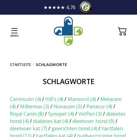
★★★★★ 4,76
MENU
STARTSEITE
/
SCHLAGWORTE
SCHLAGWORTE
Caninsulin
(4)
/
Hill's
(4)
/
Mansonil
(4)
/
Metacam
(4)
/
Milbemax
(3)
/
Novacam
(3)
/
Panacur
(4)
/
Royal Canin
(8)
/
Synopet
(4)
/
VetPen
(3)
/
diabetes
hond
(4)
/
diabetes kat
(4)
/
dieetvoer hond
(9)
/
dieetvoer kat
(7)
/
gewrichten hond
(4)
/
hartfalen
hond
(11)
/
hartfalen kat
(4)
/
huidverzorging hond